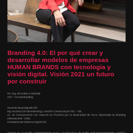
Branding 4.0: El por qué crear y
desarrollar modelos de empresas
HUMAN BRANDS con tecnología y
visión digital. Visión 2021 un futuro
por construir
Por: Mg. Alicia Barco Andrade
CEO – Human Branding
Docente de postgrado UPC.
Mg. en Dirección de Marketing y Gestión Comercial por ESIC – USIL.
Lic. en Comunicación con mención en Filosofía por la Universidad de Piura. Diplomada en Branding
Internacional – ESAN.
Presidenta de Gobierno Digital SAC.
Vivimos en un mundo completamente nuevo. La estructura de poder está experimentando cambios