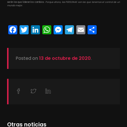
serán las que lideren los cambios.
Porque ahora, las PERSONAS son las que tenemos el control de un
mundo mejor.
Facebook
Twitter
LinkedIn
WhatsApp
Messenger
Telegram
Email
Compa
Posted on
13 de octubre de 2020
.
Otras noticias