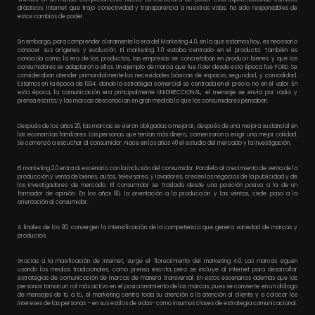
drásticos. Internet que trajo conectividad y transparencia a nuestras vidas, ha sido responsables de
estos cambios de poder.
Sin embargo, para comprender claramente la era del Marketing 4.0, en la que estamos hoy, es necesario
conocer sus orígenes y evolución. El marketing 1.0 estaba centrado en el producto. También es
conocida como la era de los productos, las empresas se concretaban en producir bienes y que los
consumidores se adaptaron a ellos. Un ejemplo de marca que fue líder desde esta época fue FORD. Se
consideraban atender primordialmente las necesidades básicas de espacio, seguridad, y comodidad.
Estamos en la época de 1934, donde la estrategia comercial se centrada en el precio, no en el valor. En
esta época, la comunicación era principalmente UNIDIRECCIONAL, el mensaje se envía por radio y
prensa escrita; y las marcas desconocían en gran medida lo que los consumidores pensaban.
Después de los años 20, las marcas se vieron obligadas a mejorar, después de una mejora sustancial en
las economías familiares. Las personas que tenían más dinero, comenzaron a exigir una mejor calidad.
Se comenzó a escuchar al consumidor. Nace en los años 40 el estudio del mercado y la investigación.
El marketing 2.0 entra al escenario con la inclusión del consumidor. Paralelo al crecimiento de venta de la
producción y venta de bienes, autos, televisores, y lavadores, crecen los negocios de la publicidad y de
los investigadores de mercado. El consumidor se traslada desde una posición pasiva a la de un
formador de opinión. En los años 80, la orientación a la producción y las ventas, cede paso a la
orientación al consumidor.
A finales de los 90, convergen la intensificación de la competencia que genera variedad de marcas y
productos.
Gracias a la masificación de Internet, surge el florecimiento del marketing 4.0. Las marcas siguen
usando los medios tradicionales, como prensa escrita, pero se incluye al internet para desarrollar
estrategias de comunicación de marcas de manera transversal. En estos escenarios además que las
personas toman un rol más activo en el posicionamiento de las marcas, pues se convierte en un diálogo
de mensajes de tú a tú, el marketing centra toda su atención a la atención al cliente y a colocar los
intereses de las personas – en sus estilos de vidas- como insumos claves de estrategia comunicacional.