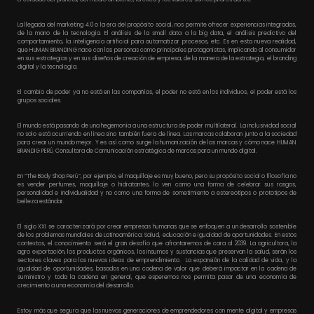
La llegada del marketing 4.0 o la era del propósito social, nos permite ofrecer experiencias integradas,
de la mano de la tecnología. El análisis de la small data a la big data, el análisis predictivo del
comportamiento, la inteligencia artificial para automatizar procesos, etc. Es en esta nueva realidad,
que HUMAN BRANDING nace con las personas como principales protagonistas, implicando al consumidor
en sus estrategias y en sus diseños de creación de empresa; de la manera de la estrategia, el branding
digital y la tecnología.
El cambio de poder ya no está en las compañías, el poder no está en los individuos, el poder está los
grupos sociales.
El mundo está pasando de una hegemonía a una estructura de poder multilateral. La inclusividad social
no solo está ocurriendo en línea sino también fuera de línea. Las marcas colaboran junto a la sociedad
para crear un mundo mejor. Y es así como surge la humanización de las marcas y cómo nace HUMAN
BRANDIG PERÚ, Consultora de Comunicación estratégica de marcas para un mundo digital.
En “The Body Shop Perú”, por ejemplo, el maquillaje es muy bueno, pero su propósito social o filosofía no
es vender perfumes, maquillaje o hidratantes, lo ven como una forma de celebrar sus rasgos,
personalidad e individualidad y no como una forma de sometimiento a estereotipos o prototipos de
belleza estándar.
El siglo XXI se caracterizará por crear empresas humanas que se enfoquen a un desarrollo sostenible
de los problemas mundiales de Latinoamérica: Salud, educación e igualdad de oportunidades. En estos
contextos, el conocimiento será el gran desafío que afrontaremos de cara al 2039. La agricultora, la
agro exportación, los productos orgánicos, los insumos y sustancias que preservan la salud, serán los
sectores claves para las nuevas ideas de emprendimiento. La expansión de la calidad de vida, y la
igualdad de oportunidades, basados en una cadena de valor que deberá impactar en la cadena de
suministro y toda la cadena en general, que esperemos nos permita pasar de una economía de
crecimiento a una economía del desarrollo.
Estoy más que segura que las nuevas generaciones de emprendedores con mente digital y empresas