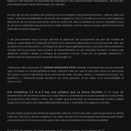
negocios 100% digitales sin necesidad de experiencia física, absolutamente innovadores y de esta era,
enfocándonos en el desarrollo humano, por ejemplo.
Por ello, de ser una compañía de productos a una compañía con propósito humano y valores, tiene una
mayor visión de escalabilidad y desarrollo de compañía a futuro. El producto ya no es el protagonista
diferencial, de las nuevas inversiones. Serán los estilos de vida, las tendencias hacia lo saludable, hacia
el uso de los materiales que preservan el medio ambiente, será los valores, los que definirán incluso las
ideas de los nuevos negocios.
Y son precisamente estos, los que definirán el desarrollo de la propuesta de valor del modelo de
negocio. Impactando en la atención al cliente, en la innovación del producto, en la promesa de valor que
se siente en la comunicación y la integración de la responsabilidad social, la inclusión de los problemas
sociales de las personas, para convertir el emprendimiento en una compañía humana y la óptica del
desarrollo solidario desde un enfoque de economía circular. Estas son las grandes tendencias y
desafíos de las empresas que caracterizaran el siglo XXI.
A diferencia del consumidor 2.0,
HUMAN BRANDING PERÚ
entiende claramente que las personas del
siglo XXI tienen un comportamiento e-body caracterizado por: Usar la web para tomar sus decisiones
de compra, revisa la reputación de la marca en las redes sociales, analiza y compara precios por sus
beneficios, y finalmente puede socializar con otras personas en las redes, si es recomendable el
servicio o no.
Del marketing 3.0 al 4.0 hay una palabra que se llama
VALORES.
El 3.0 surge del
entendimiento de las marcas sobre sus consumidores y entiende que no basta considerar al consumidor
en los procesos de compra y venta, sino a lograr que las personas se sienta parte de la marca. Dando
origen a los conceptos de responsabilidad empresarial, y orientada a los aspectos sociales.
En esta etapa surge la necesidad de segmentar cada vez más el mercado y que las personas se sientan
cada vez más cerca de las compañías. Las redes sociales son las principales herramientas para lograr
esta interacción y la comunicación avanza de la direccionalidad a la multidireccionalidad.
El cuidado del planeta, del medio ambiente, la ética y los valores, son los pilares del 3.0.