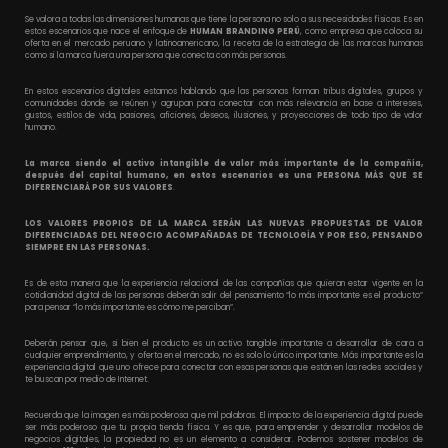
Se valora a todas las dimensiones humanas que tiene la persona no solo a sus necesidades físicas. Es en
estos escenarios que nace el enfoque de
HUMAN BRANDING PERÚ
, como empresa que coloca su
oferta en el mercado peruano y latinoamericano, la receta de la estrategia de las marcas humanas
como si la marca fuera una persona que conecta con más personas.
En estos escenarios digitales estamos hablando que las personas forman tribus digitales, grupos y
comunidades donde se reúnen y agrupan para conectar con más relevancia en base a intereses,
gustos, estilos de vida, pasiones, aficiones, deseos, ilusiones, y proyecciones de todo tipo de valor
humano.
La marca siendo el activo intangible de valor más importante de la compañía,
después del capital humano, en estos escenarios es una PERSONA MÁS QUE SE
DIFERENCIARÁ POR SUS VALORES
.
LOS VALORES PROPIOS DE LA MARCA SERÁN LAS NUEVAS PROPUESTAS DE VALOR
DIFERENCIADAS DEL NEGOCIO ACOMPAÑADAS DE TECNOLOGÍA Y POR ESO, PENSANDO
SIEMPRE EN LAS PERSONAS.
Es de esta manera que la experiencia relacional de las compañías que quieran estar vigente en la
cotidianidad digital de las personas deberán salir del pensamiento “lo más importante es el producto”
para pensar “lo más importante es cómo me perciban”.
Deberán pensar que, si bien el producto es un activo tangible importante a desarrollar de cara a
cualquier emprendimiento, y oferta en el mercado, no es solo lo único importante. Más importante es la
experiencia digital que uno ofrece para conectar con esas personas que están en las redes sociales y
te buscan por medio de Internet.
Recuerda que la imagen es más poderosa que mil palabras. El impacto de la experiencia digital puede
ser más poderoso que tu propia tienda física. Y es que, para emprender y desarrollar modelos de
negocios digitales, la propiedad no es un elemento a considerar. Podemos sostener modelos de