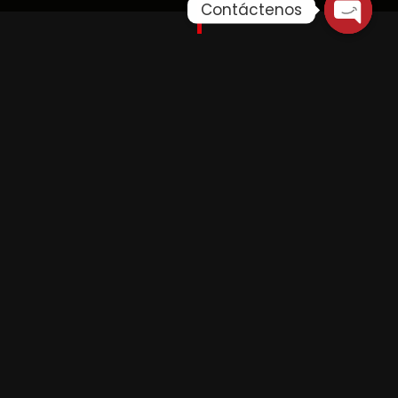
Contáctenos
PONENCIA LA IMPORTANCIA DE LA FAMILIA DESDE LA
PERSPECTIVA EDUCATIVA» El rol fundamental de la
familia y la educación con valores en la
formación de individuos y el futuro del país, en la
era digital. CONGRESO DE LA REPÚBLICA DEL PERÚ
Alicia Barco Andrade
1 año