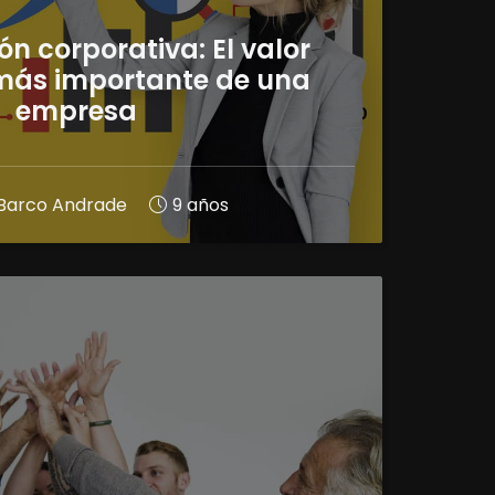
ón corporativa: El valor
 más importante de una
empresa
a Barco Andrade
9 años