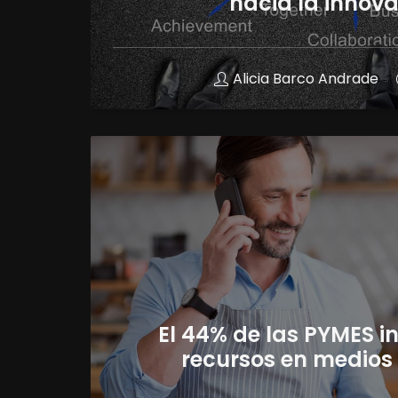
hacia la innov
Alicia Barco Andrade
El 44% de las PYMES in
recursos en medios 