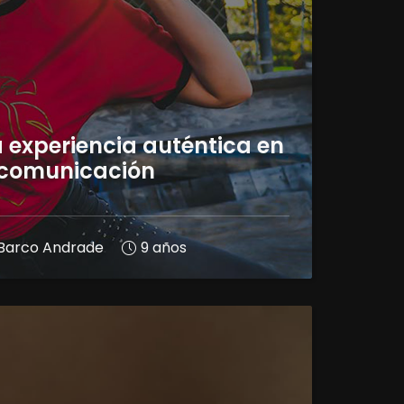
a experiencia auténtica en
 comunicación
a Barco Andrade
9 años