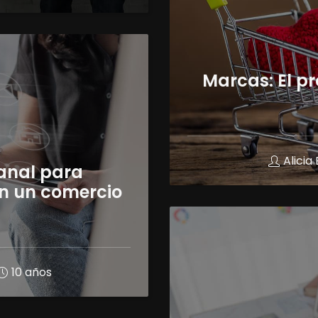
Marcas: El pr
Alici
anal para
en un comercio
10 años