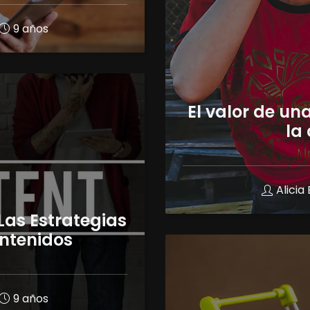
9 años
El valor de un
la
Alici
Las Estrategias
ntenidos
9 años