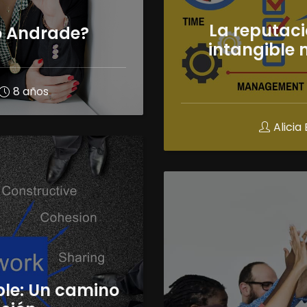
La reputaci
co Andrade?
intangible
8 años
Alici
le: Un camino