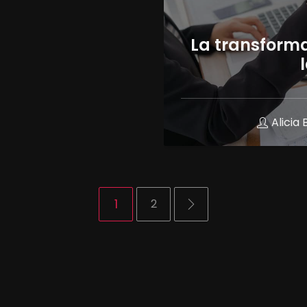
La transforma
Alicia
1
2