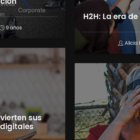
ación
H2H: La era d
9 años
Alici
vierten sus
digitales