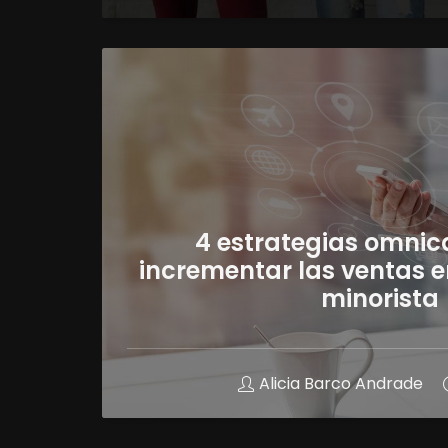
4 estrategias omnic
incrementar las ventas 
minorista
Alicia Barco Andrade