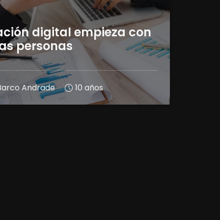
ción digital empieza con
las personas
 Barco Andrade
10 años