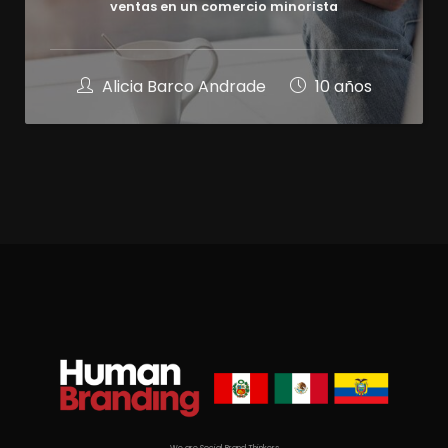
ventas en un comercio minorista
Alicia Barco Andrade
10 años