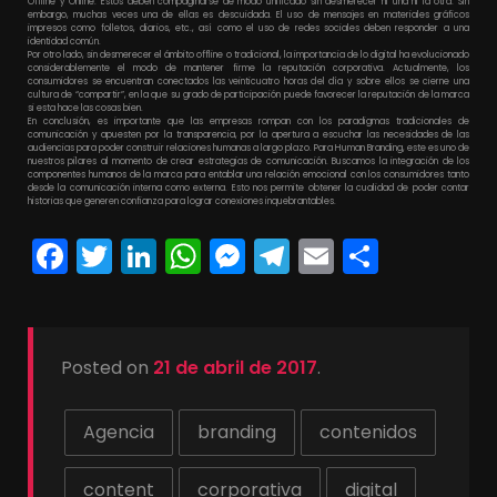
Offline y Online. Estos deben compaginarse de modo unificado sin desmerecer ni una ni la otra. Sin
embargo, muchas veces una de ellas es descuidada. El uso de mensajes en materiales gráficos
impresos como folletos, diarios, etc., así como el uso de redes sociales deben responder a una
identidad común.
Por otro lado, sin desmerecer el ámbito offline o tradicional, la importancia de lo digital ha evolucionado
considerablemente el modo de mantener firme la reputación corporativa. Actualmente, los
consumidores se encuentran conectados las veinticuatro horas del día y sobre ellos se cierne una
cultura de “compartir”, en la que su grado de participación puede favorecer la reputación de la marca
si esta hace las cosas bien.
En conclusión, es importante que las empresas rompan con los paradigmas tradicionales de
comunicación y apuesten por la transparencia, por la apertura a escuchar las necesidades de las
audiencias para poder construir relaciones humanas a largo plazo. Para Human Branding, este es uno de
nuestros pilares al momento de crear estrategias de comunicación. Buscamos la integración de los
componentes humanos de la marca para entablar una relación emocional con los consumidores tanto
desde la comunicación interna como externa. Esto nos permite obtener la cualidad de poder contar
historias que generen confianza para lograr conexiones inquebrantables.
Facebook
Twitter
LinkedIn
WhatsApp
Messenger
Telegram
Email
Compa
Posted on
21 de abril de 2017
.
Agencia
branding
contenidos
content
corporativa
digital