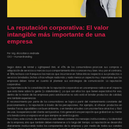
La reputación corporativa: El valor
intangible más importante de una
empresa
Por: Mg. Alicia Barco Andrade
CEO – Human Branding
Según datos de Mintel y Lightspeed GMI, el 45% de los consumidores priorizan sus compras o
adquisición de servicios a marcas cuyo comportamiento ético conocen muy bien. Muy por el contrario,
el 56% rechaza con franqueza las marcas que incurrieron en faltas éticas respecto a sus productos o
servicios brindados. Dichas cifras reflejan nada más y nada menos un aspecto muy importante que las
empresas deben tomar en cuenta al plantear sus estrategias de comunicación: La reputación
corporativa.
La importancia de la consolidación de la reputación corporativa en una empresa radica en el impacto
que esta tiene sobre la gente (o stakeholders), ya que son ellos los que tienen expectativa Por eso,
dentro de la misión de las empresas para satisfacerlas no solo está el brindar productos de calidad,
sino también experiencias.
El reconocimiento por parte de los consumidores se logra a partir del mantenimiento constante del
posicionamiento y la reputación a través de las percepciones. Por ejemplo, al ofrecer productos en
tiendas físicas agradables con buen ambiente, o en tiendas virtuales con una interface atractiva y fácil
de usar, la experiencia del cliente será positiva. Esto generará una percepción que grabará en su mente
a la tienda como un espacio en el que siempre se sentirá a gusto.
Pero claro, este cúmulo de estímulos no solo deben contener los mensajes institucionales y la identidad
de la empresa, sino que también deben mantenerse a lo largo del tiempo. La reputación se desarrolla
diariamente involucrando todos los componentes de la empresa y por medio de todos sus canales