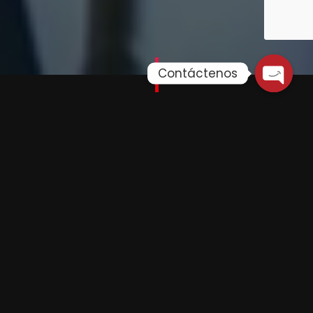
Contáctenos
El
público objetivo
incluye militantes y simpatizantes del PPC, ciudadanos interesados en la política
nacional, líderes de opinión, periodistas y medios de comunicación, así como jóvenes y nuevos
votantes.
La
estrategia de comunicación
se centra en el mensaje de «Un Perú sin corrupción con integridad,
valores, ética, oportunidades y un futuro sostenible». Se basa en
pilares de contenido
como los valores del PPC (democracia, libertad, justicia social, solidaridad y
humanismo cristiano) , propuestas y soluciones a los problemas del país , el liderazgo y experiencia de
Carlos Neuhaus , y la conexión con la ciudadanía a través del diálogo abierto.
Los
ejes temáticos
clave son:
Integridad y Lucha contra la
Corrupción:
Posicionar a Carlos Neuhaus y al
PPC como líderes en la promoción de la
transparencia y el rechazo a la corrupción.