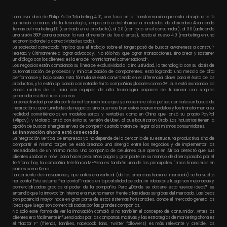
La nueva obra de Philip Kotler“Marketing 4.0”, con foco en la transformación que esta disciplina está
sufriendo a manos de la tecnología, empezará a distribuirse a mediados de diciembre.Abarcando
temas del marketing 1.0 (centrado en el producto), al 2.0 (con foco en el consumidor), al 3.0 (aplicando
una visión 360° para alcanzar la real dimensión de los clientes), hasta el nuevo 4.0 (marketing en una
economía donde la conectividad es todo).
La sociedad conectada implica que el trabajo sobre el target pasó de buscar awareness a construir
lealtad, y últimamente a lograr advocacy. No sólo hay que lograr transacciones, sino crear y sostener
un diálogo con los clientes: es la era del “omnichannel conversacional”.
Los negocios están cambiando su línea de exclusividad a la inclusividad, la tecnología con su dosis de
automatización de procesos y miniaturización de componentes, está logrando una mezcla de alta
performance y bajo costo. Esta fórmula se está convirtiendo en el diferencial clave para el éxito de los
productos, y lo están aplicando con notable éxito compañías globales como GE, que está inundando las
zonas rurales de la India con equipos de alta tecnología capaces de funcionar con simples
generadores eléctricos caseros.
La conectividad provista por Internet también hace que ya no se mire a los países centrales en busca de
inspiración u oportunidades de negocios sino que mas bien estos copien modelos y los transformen a su
realidad convirtiéndolos en modelos exitos y rentables como en China que lanzó su propio PayPal
(Alipay), y Malasia lanzó con éxito su versión de Uber, al que bautizaron Grab. Las industrias tienen la
opción de buscar sinergias en vez de competir cuando tratan de llegar a los mismos consumidores.
La innovación ahora está conectada
La integración vertical de empresas ya no depende de la cercanía de su estructura productiva, sino de
compartir el mismo target. Se está creando una sinergia entre los negocios y de implementar las
necesidades de un mismo nicho. Una compañía de celulares que opera en África detectó que sus
clientes usaban el móvil para hacer pequeños pagos y gran parte de su manejo de dinero pasaba por el
teléfono: hoy la compañía telefónica M-Pesa es también una de las principales firmas financieras en
países como Kenia.
La corriente de innovaciones, que antes era vertical (de las empresas hacia el mercado) se ha vuelto
horizontal.Este sistema “horizontal” radica en la posibilidad de adquirir ideas que luego son mejoradas y
comercializadas gracias al poder de la compañía. Pero
¿
Dónde se obtiene esta nuevas ideas
?
se
entendió que la innovación interna era mucho menor frente a las ideas surgidas del mercado. Las ideas
con potencial mayor nace en gran parte de estos sistemas horizontales, donde el mercado genera las
ideas que luego son comercializadas por las grandes compañías.
No solo este forma de ver la innovación cambió si no también el concepto de consumidor. Antes los
clientes era fácilmente influenciados por las campañas masivas y las estrategias de marketing ahora es
el “factor F” (friends, families, Facebook fans, Twitter followers) es más relevante y creíble, las