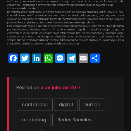
opiniones y recomendaciones de expertos juegan un papel importante en la elección del
consumidor. Esa tendencia terminó creando plataformas de opiniones como TripAdvisor o Yelp.
El “consumidor social”
De manera similar, hasta hace un tiempo cada decisión de consumo era una cuestión individual: hoy,
cuando la interconexión se volvió un elemento central en la vida de las personas, hay que prever que la
elección de una marca se vuelva un factor de “conformidad social”. Las redes sociales son un punto
para recolectar opiniones y crear comunidades que usan un mismo producto.
Este fenómeno da origen a la creación de “comunidades de marca” que pueden ser muy bien utilizadas
por las empresas. Recientemente, la firma de cosmética Sepphora consolidó un gran grupo de
conversación online donde las consumidoras intercambian tips, recomendaciones y opiniones sobre
cuestiones de estética. Una inteligente utilización de la “conversación social” y un ejemplo de los
tiempos que corren: la marca hizo un brillante trabajo pasando de ser la emisora de un mensaje a ser la
creadora de un ámbito donde el target pueda hacerse escuchar.
Facebook
Twitter
LinkedIn
WhatsApp
Messenger
Telegram
Email
Compa
Posted on
5 de julio de 2017
.
contenidos
digital
human
marketing
Redes Sociales