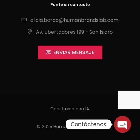
Ponte en contacto
alicia.barco@humanbrandslab.com
Av. Libertadores 199 - San Isidro
ENVIAR MENSAJE
Construido con IA.
Contáctenos
© 2025 Human Branding by
JR
.