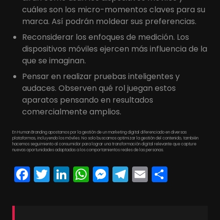
cuáles son los micro-momentos claves para su
marca. Así podrán moldear sus preferencias.
Reconsiderar los enfoques de medición. Los
dispositivos móviles ejercen más influencia de la
que se imaginan.
Pensar en realizar pruebas inteligentes y
audaces. Observen qué rol juegan estos
aparatos pensando en resultados
comercialmente amplios.
En Human Branding apostamos por la gestión de un marketing digital diferenciado en diversas
plataformas, incluyendo los móviles. No solo buscamos optimizar la gestión del contenido, también
hacemos seguimiento al consumidor para lograr una transformación digital relevante que capture
nuevas oportunidades adaptadas a los comportamientos reales de las personas.
Facebook
Twitter
LinkedIn
WhatsApp
Messenger
Telegram
Email
Compa