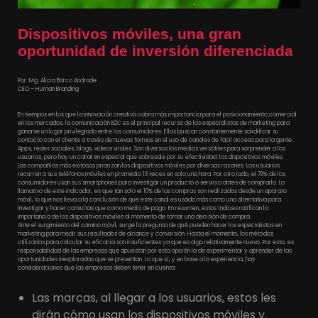
Dispositivos móviles, una gran
oportunidad de inversión diferenciada
Por: Mg. Alicia Barco Andrade
CEO – Human Branding
En tiempos en los que la innovación creativa cobra más importancia para el posicionamiento comercial
en los mercados, la comunicación B2C es el principal recurso de los especialistas de marketing para
ganarse un lugar privilegiado entre los consumidores. Ellos buscan constantemente solidificar su
contacto con el cliente a través de nuevas formas en el uso de canales de fácil acceso para la gente.
Apps, redes sociales, blogs, videos virales. Son diversos los medios versátiles para sorprender a los
usuarios, pero hay un canal en especial que sobresale por su efectividad: los dispositivos móviles.
Las compañías más exitosas priorizan los dispositivos móviles por diversas razones. Los usuarios
recurren a sus teléfonos móviles en promedio 13 veces en solo una hora. Por otro lado, el 79% de los
consumidores usan sus smartphones para investigar un producto o servicio antes de comprarlo. Lo
llamativo de este indicador, es que tan solo el 10% de las compras son realizadas desde un aparato
móvil, lo que nos lleva a la conclusión de que este canal es usado más como una alternativa para
investigar y hacer consultas que como medio de pago. En resumen, estos índices ratifican la
importancia de los dispositivos móviles al momento de tomar una decisión de compra.
Ante el surgimiento del camino móvil, surge la pregunta de qué pueden hacer los especialistas en
marketing para medir sus resultados de alcance y conversión. Hasta el momento, los métodos
utilizados para calcular su eficacia son insuficientes ya que es algo relativamente nuevo. Por esto, es
responsabilidad de las empresas que apuestan por esta opción la de experimentar y aprender de las
oportunidades inexploradas que se presentan. Lo que sí, y en base a la experiencia, hay
consideraciones que las empresas deben tener en cuenta:
Las marcas, al llegar a los usuarios, estos les
dirán cómo usan los dispositivos móviles y