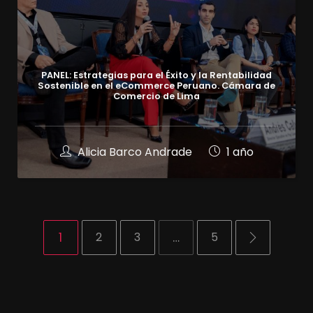
PANEL: Estrategias para el Éxito y la Rentabilidad
Sostenible en el eCommerce Peruano. Cámara de
Comercio de Lima
Alicia Barco Andrade
1 año
1
2
3
…
5